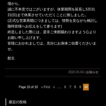
場から、
誠に不本意ではございますが、休業期間を延長し5月31
日(日)まで休業させていただくことに致しました。
(正式な営業再開につきましては、情勢を見ながら検討し
随時皆様へお伝えをして参ります)
終息しました際には、是非ご来館賜わりますよう心より
お願い申し上げます。
皆様におかれましては、充分にお身体ご自愛くださいま
せ。
館主
2020.05.04 |
お知らせ
Page 10 of 10
« First
«
...
6
7
8
9
10
最近の投稿