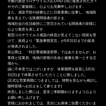
今般の新型コロナウイルス(COVID-19)に罹患された方々
やそのご家族様に、心よりお見舞申し上げます。
また、感染予防や診療などに日夜業務に従事し、地域医
療を支えている医療関係者の皆さま、
地域社会の生活維持にご苦労されている関係者の皆様に
心より敬意を表します。
新型コロナウイルス感染の終息が見えてこない現状を受
けて、政府より「緊急事態宣言」が5月31日までの延長
が発表されました。
富山県は、「特定警戒都道府県」ではありませんが、お
客様と従業員、地域の皆様の生命と健康を第一とする立
場から、
誠に不本意ではございますが、休業期間を延長し5月31
日(日)まで休業させていただくことに致しました。
(正式な営業再開につきましては、情勢を見ながら検討し
随時皆様へお伝えをして参ります)
終息しました際には、是非ご来館賜わりますよう心より
お願い申し上げます。
皆様におかれましては、充分にお身体ご自愛くださいま