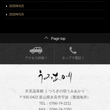
2020年6月
2020年5月
Page top
アクセス詳細
タップで電話
氷見温泉郷 くつろぎの宿うみあかり
〒935-0422 富山県氷見市宇波（灘浦海岸）
TEL：0766-74-2211
FAX：0766-74-2250