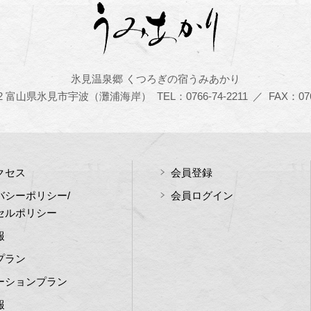
氷見温泉郷 くつろぎの宿うみあかり
0422 富山県氷見市宇波（灘浦海岸）
TEL：0766-74-2211
／
FAX：076
クセス
会員登録
バシーポリシー/
会員ログイン
セルポリシー
報
プラン
ーションプラン
報