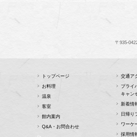
〒935-
トップページ
交通ア
お料理
プライ
キャン
温泉
新着情
客室
日帰り
館内案内
ワーケ
Q&A・お問合わせ
採用情
i>