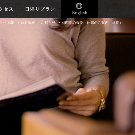
り TOP
新着情報
お知らせ
別館潮の香亭 休館のご案内（延長）